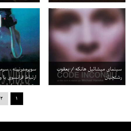
سینمای میشائیل هانکه / یعقوب
سوپرمدرنیته ، سرم
رشتچیان
ارتباط فرانسوی با 
متیاس فرای / امید
۲
۱