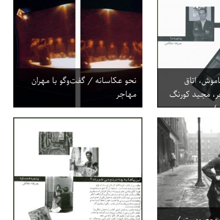
اموش، اتاق
نحو عکاسانه / گفت‌وگو با مهران
ر، مجید کورنگ
مهاجر
)
ن معصومیت /