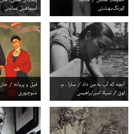
کورنگ‌بهشتی
اسماعیل عباسی
آنچه که آب به من داد / سارا . م.
فیل و پروانه / جان 
لوی / ثمیلا امیرابراهیمی
منوچهری