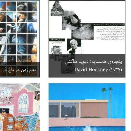
پنجره‌ی همسایه: دیوید هاکنی
(۱۹۳۷) David Hockney
قدم زدن در باغ ذن