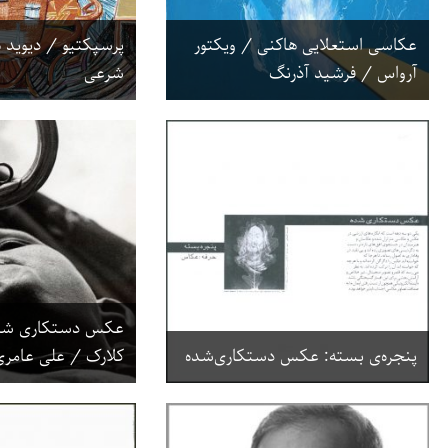
عکاسی استعلایی هاکنی / ویکتور
پرسپکتیو / دیوید 
آرواس / فرشید آذرنگ
شرعی
عکس دستکاری شده
پنجره‌ی بسته: عکس دستکاری‌شده
کلارک / علی عامری