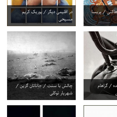
هاکنی / پریسا
در اقلیمی دیگر / یوریک کریم
مسیحی
 / گراهام
چالش با سنت / جاناتان گرین /
شهریار توکلی