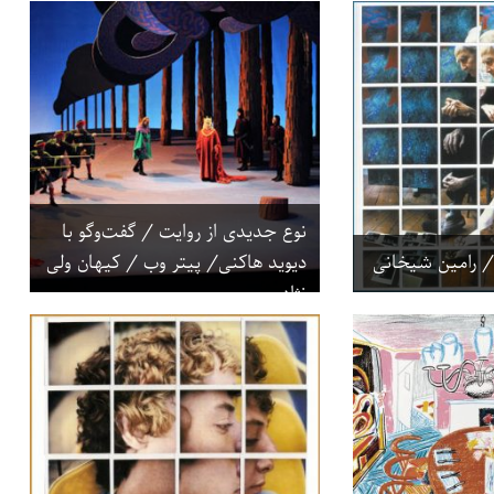
نوع جدیدی از روایت / گفت‌وگو با
 / رامین شیخانی
دیوید هاکنی/ پیتر وب / کیهان ولی
نژاد