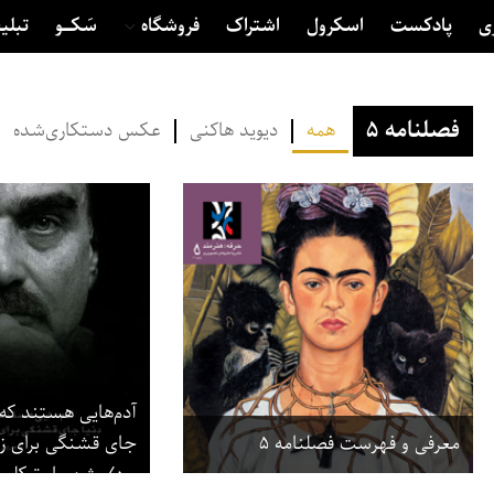
ی
پادکست
اسکرول
اشتراک
فروشگاه
سَکــــو
تبلی
فصلنامه ۵
همه
دیوید هاکنی
عکس دستکاری‌شده
آدم‌هایی هستند که 
معرفی و فهرست فصلنامه ۵
جای قشنگی برای ز
بود/ شهریار توکلی