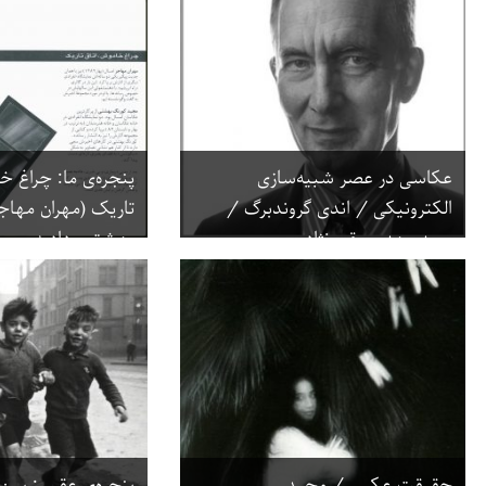
عکاسی در عصر شبیه‌سازی
پنجره‌ی ما: چراغ خ
الکترونیکی / اندی گروندبرگ /
تاریک (مهران مهاج
سید مهدی مقیم‌نژاد
بهشتی، دادبه بصیر
حقیقت عکس / مجید
پنجره‌ی عقبی: س