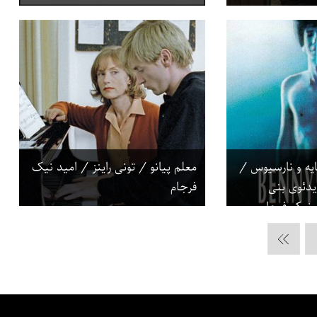
ایه و نارسیوس /
معلم پیانو / تونی راینز / امید نیک
ویدئوی بنی
فرجام
 نیک فرجام