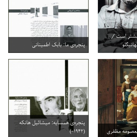
یشتر است /
هانبگلو
پنجره‌ی ما: بابک اطمینانی
پنجره‌ی همسایه: میشائیل هانکه
معصومه مظفری
(۱۹۴۲-)