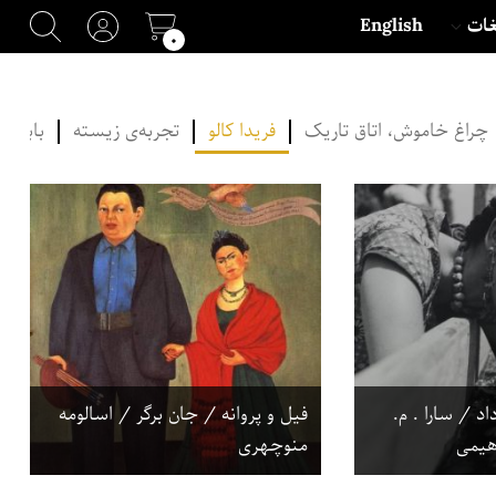
غات
English
۰
چراغ خاموش، اتاق تاریک
فریدا کالو
تجربه‌ی زیسته
بابک ا
د / سارا . م.
فیل و پروانه / جان برگر / اسالومه
اهیمی
منوچهری