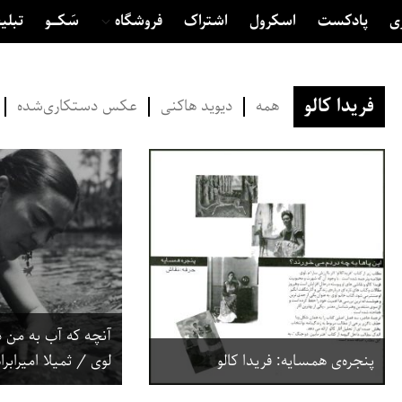
ی
پادکست
اسکرول
اشتراک
فروشگاه
سَکــــو
تبلی
فریدا کالو
همه
دیوید هاکنی
عکس دستکاری‌شده
آنچه که آب به من دا
پنجره‌ی همسایه: فریدا کالو
لوی / ثمیلا امیرابر