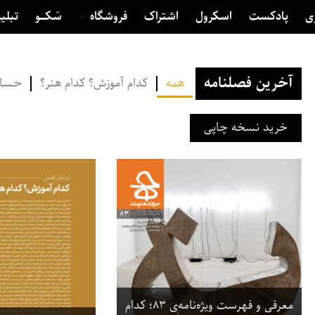
ی
پادکست
اسکرول
اشتراک
فروشگاه
سَکــــو
تبلی
آخرین فصلنامه‌
همه
کدام آموزش؟ کدام هنر؟
حسام‌
خرید نسخه چاپی
معرفی و فهرست ویژه‌نامه‌ی ۸۳؛ کدام