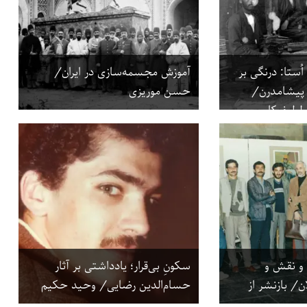
ُستا: درنگی بر
آموزش مجسمه‌سازی در ایران/
ن پیشامدرن/
حسن موریزی
 لطیف‌کار
 و نقش و
سکونِ بی‌قرار؛ یادداشتی بر آثار
ن/ بازنشر از
حسام‌الدین رضایی/ وحید حکیم