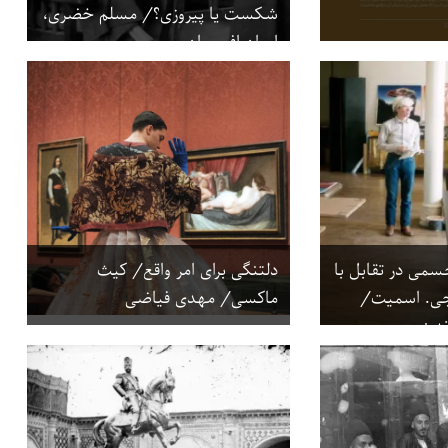
شکست یا پیروزی؟/ مسلم خضری،
ایمان افسریان
می در تقابل با
دلتنگی برای امر واقع/ کیث
جی. اسمیت/
ماکسی/ مهدی فیاضی
دیز