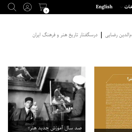
غات
English
۰
الدین رضایی
درسگفتار تاریخ هنر و فرهنگ ایران
صد سال آموزش جدید هنر؛