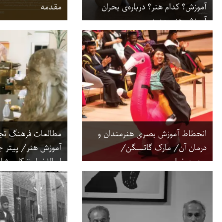
آموزش؟ کدام هنر؟ درباره‌ی بحران
مقدمه
آموزش هنر جدید
انحطاط آموزش بصری هنرمندان و
مطالعات فرهنگ تجس
درمان آن/ مارک گاتسگن/
آموزش هنر/ پیتر 
محمدرضا ربیعی
ابوالفضل توکلی شان