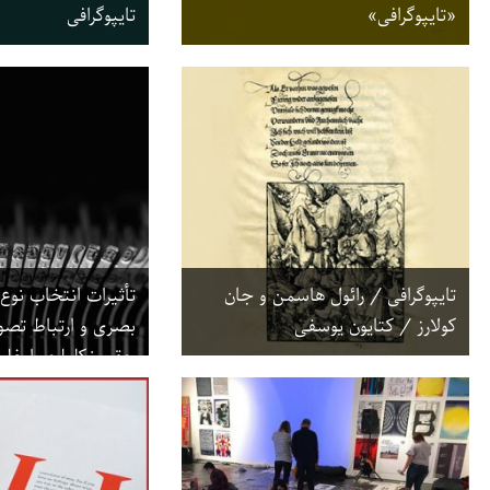
«تایپوگرافی»
تایپوگرافی
تایپوگرافی / رائول هاسمن و جان
تأثیرات انتخاب نوع
کولارز / کتایون یوسفی
بصری و ارتباط تصو
حقی نکلیلجی‌اوغلو،
توکلی‌شاندیز