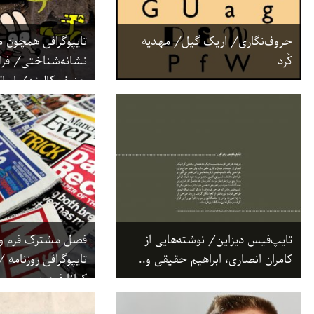
حروف‌نگاری/ اریک گیل/ مهدیه
تایپوگرافی همچون 
کُرد
نشانه‌شناختی/ فرا
جنیفر کالوزن/ ابوا
شاندیز
تایپ‌فیس دیزاین/ نوشته‌هایی از
فصل مشترک فرم و 
کامران انصاری، ابراهیم حقیقی و..
تایپوگرافی روزنامه /
کیانا فرهودی