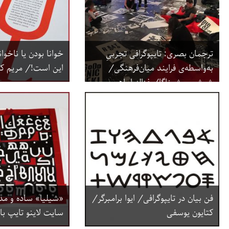
ترجمان بصری: تایپوگرافی تجربیِ
خوانا بودن یا ناخوا
به‌واسطه‌ی فرایند میان‌فرهنگی/
این است!/ مریم ک
شوشی یوشیناگا/ غزاله ابراهیمی
فن بیان در تایپوگرافی/ ایوا برامبرگر/
«شیلیا» ساده و مد
کتایون یوسفی
سایت لاینو تایپ با