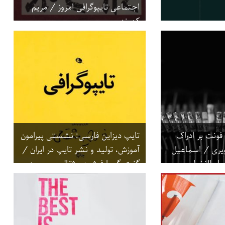
اجتماعی تایپوگرافی امروز / مریم
کهوند
 فونت بر ادراک
تایپ دیزاین فارسی: نشستی پیرامون
یری / اسماعیل
آموزش، تولید و نشر تایپ در ایران /
 ابوالفضل
گفت‌وگو با فرشید مثقالی، مسعود
سپهر و امید هامونی