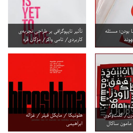
نا بودن؛ مسئله
تأثیر تایپوگرافی بر طراحی تجربه‌ی
هوند
کاربردی/ تامی واکر/ مژگان قره
رن/ گفت‌وگوی
هلوتیکا / مایکل فیلر / غزاله
 مامون ساکال
ابراهیمی