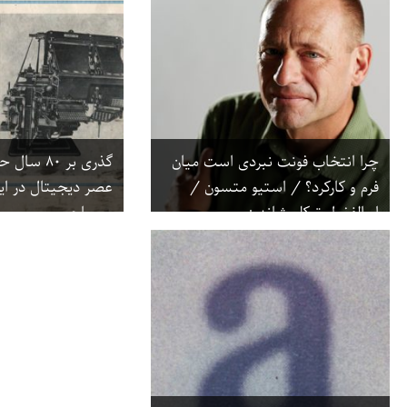
چرا انتخاب فونت نبردی است میان
گذری بر ۸۰
فرم و کارکرد؟ / استیو متسون /
عصر دیجیتال در ایر
ابوالفضل توکلی‌شاندیز
مصباحی