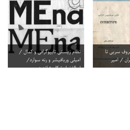
 سال حروف سربی تا
نظام زیستی تایپوگرافی و کمال /
ان / امیر
امیلی وربافیشر و رنه سوارد/
ابوالفضل توکلی‌شاندیز