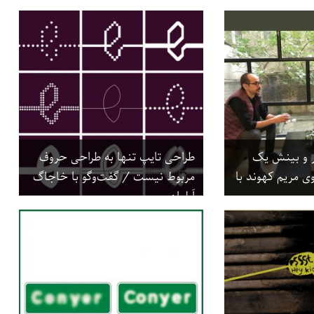
ر و بینش یک
طراحی تایپ تنها به طراحی حروف
ی مریم کهوند با
مربوط نیست / گفت‌وگو با خاجاگ
اَپِلیان