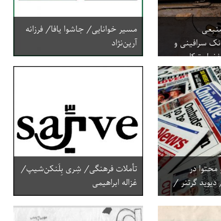
منبعی
مسیر خوانایی/ جاشوا یافا/ فرزانه
نک سرافینی و
آرین‌نژاد
لفضل توکلی
محتوا در
تأملات فرهنگی/ شِری بِلَنکن‌شیپ/
 دیوید گرتنر /
غزاله ابراهیمی