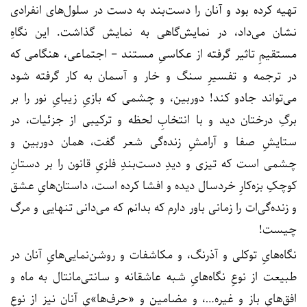
تهیه کرده بود و آنان را دست‌بند به دست در سلول‌های انفرادی
نشان می‌داد، در نمایش‌گاهی به نمایش گذاشت. این نگاهِ
مستقیمِ تاثیر گرفته از عکاسیِ مستند – اجتماعی، هنگامی که
در ترجمه و تفسیرِ سنگ و خار و آسمان به کار گرفته شود
می‌تواند جادو کند! دوربین، و چشمی که بازیِ زیبایِ نور را بر
برگِ درختان دید و با انتخابِ لحظه و ترکیبی از جزئیات، در
ستایشِ صفا و آرامشِ زنده‌گی شعر گفت، همان دوربین و
چشمی است که تیزی و دیدِ دست‌بندِ فلزیِ قانون را بر دستانِ
کوچکِ بزه‌کارِ خردسال دیده و افشا کرده است، داستان‌هایِ عشق
و زنده‌گی‌ات را زمانی باور دارم که بدانم که می‌دانی تنهایی و مرگ
چیست!
نگاه‌هایِ توکلی و آذرنگ، و مکاشفات و روشن‌نمایی‌هایِ آنان در
طبیعت از نوعِ نگاه‌هایِ شبه عاشقانه و سانتی‌مانتال به ماه و
افق‌هایِ باز و غیره…، و مضامین و «حرف‌ها»یِ آنان نیز از نوعِ