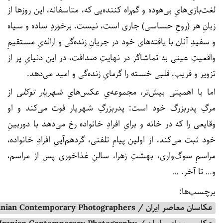
لغت‌بازی‌هایِ بی‌هوده و گم‌راه کننده‌یی که، متاسفانه، این روزها از
زبانِ هر (روحِ حساسی) جاری است، نیست. برخوردِ ساده و سیاه
و سفیدِ آنان با یافته‌های خود در جریانِ زنده‌گی و ارائه‌یِ مستقیمِ
واقعیتِ عینی به تماشاگر در نهایتِ صداقت، در این دنیایِ پر از
تزویر و فریب، قلبی خسته را گرمایِ زنده‌گی و امید می‌دهد.
اما با اهمیتی بیش‌تر، مجموعه‌یِ عکس‌هایِ
شهریار توکلی
از
مرگِ پدربزرگ خود است: پدربزرگِ شهریار فوت می‌کند و او
وقایعی را که در خانه و برایِ افرادِ خانواده رخ می‌دهد با دوربینِ
خود ثبت می‌کند، از اولین پیامِ تلفنی، گردهم‌آییِ افرادِ خانواده،
مراسمِ سوگ‌واری، بهشتِ زهرا، سالنِ غذاخوری پس از مراسم،
و… تا آخر. …
برچسب‌ها:
عکاسان معاصر ایران / Iranian Contemporary Photographers