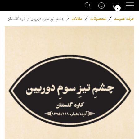
۰
/
/
حرفه: هنرمند
محصولات
مقالات
/
چشمِ تیزِ سومِ دوربین / کاوه گلستان