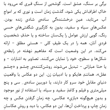
برگی بر سنگ، عشق است. گوشه‌یی از سنگِ قبری که می‌رود با
خاکِ اطراف‌اش یکی شود، گذشتِ زمان است و نوری که بر امواجِ
آب می‌تابد، عینِ درخشنده‌گیِ ساده‌یِ شادیِ زنده بودن.
عکس‌هایِ سیاه و سفید، بدونِ به کارگیریِ شگفتی‌هایِ حسیِ
رنگ، گویی ارزشِ عوامل را یک‌سان ساخته و یا حذفِ شخصیتِ
فردیِ آنان، همه را در یک طیفِ کلی – هستیِ مطلق – ارائه
می‌کند. در این وضعیت است که مفاهیم نهفته در رابطه‌یِ
شکل‌ها و سطوح، خود را نمایان می‌کنند. تصاویر به اشارات – و
یا حتا عباراتی – تبدیل می‌شوند روشن‌کننده‌یِ چشم و «چشم
عقل»، همانندِ هایکو و با ادبیاتِ زن. این دو عکاس با واقعیتِ
دنیایِ مقابلِ خود سرو کار دارند، یا دوربینِ ساده‌ی ِ سی و پنج
میلی‌متری و فیلم و کاغذِ سفید و سیاه، یا استفاده از نورِ موجود
و بدونِ هیچ‌گونه «بازیِ» عکاسی، چه زمانِ گرفتنِ عکس و چه
زمانِ چاپ و پرداختِ آن‌ها، این دو عکاس، با دید و روشِ عکاسانِ