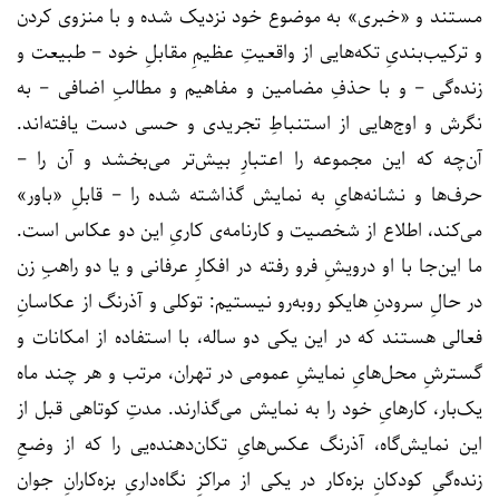
مستند و «خبری» به موضوع خود نزدیک شده و با منزوی کردن
و ترکیب‌بندیِ تکه‌هایی از واقعیتِ عظیمِ مقابلِ خود – طبیعت و
زنده‌گی – و با حذفِ مضامین و مفاهیم و مطالبِ اضافی – به
نگرش و اوج‌هایی از استنباطِ تجریدی و حسی دست یافته‌اند.
آن‌چه که این مجموعه را اعتبارِ بیش‌تر می‌بخشد و آن را –
حرف‌ها و نشانه‌هایِ به نمایش گذاشته شده را – قابلِ «باور»
می‌کند، اطلاع از شخصیت و کارنامه‌ی کاریِ این دو عکاس است.
ما این‌جا با او درویشِ فرو رفته در افکارِ عرفانی و یا دو راهبِ زن
در حالِ سرودنِ هایکو روبه‌رو نیستیم: توکلی و آذرنگ از عکاسانِ
فعالی هستند که در این یکی دو ساله، با استفاده از امکانات و
گسترشِ محل‌هایِ نمایشِ عمومی در تهران، مرتب و هر چند ماه
یک‌بار، کارهایِ خود را به نمایش می‌گذارند. مدتِ کوتاهی قبل از
این نمایش‌گاه، آذرنگ عکس‌هایِ تکان‌دهنده‌یی را که از وضعِ
زنده‌گیِ کودکانِ بزه‌کار در یکی از مراکزِ نگاه‌داریِ بزه‌کارانِ جوان