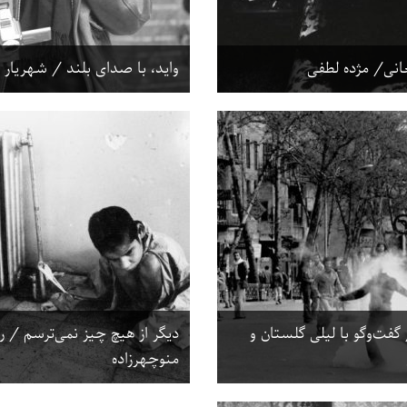
عانی/ مژده لطفی
واید، با صدای بلند / شهریار 
گفت‌وگو با لیلی گلستان و
دیگر از هیچ چیز نمی‌ترسم / را
منوچهرزاده