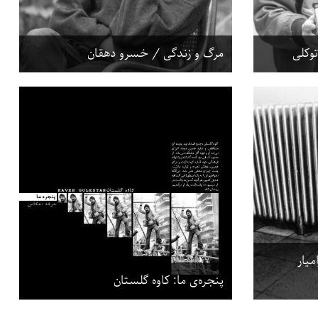
توکلی
مرگ و زندگی / خسرو دهقان
میار
پنجره‌ی ما: کاوه گلستان