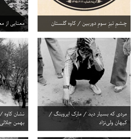
چشمِ تیزِ سومِ دوربین / کاوه گلستان
معنایی از م
مردی که بسیار دید / مارک ایروینگ /
نشان کاوه / 
کیهان ولی‌نژاد
بهمن جلالی