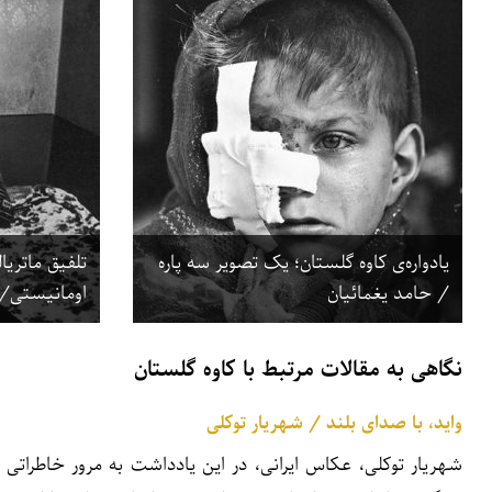
یادواره‌ی كاوه گلستان؛ یک تصویر سه پاره
تلفیق ماتریا
/ حامد یغمائیان
اومانیستی/ 
نگاهی به مقالات مرتبط با کاوه گلستان
واید، با صدای بلند / شهریار توکلی
شهریار توکلی، عکاس ایرانی، در این یادداشت به مرور خاطرات