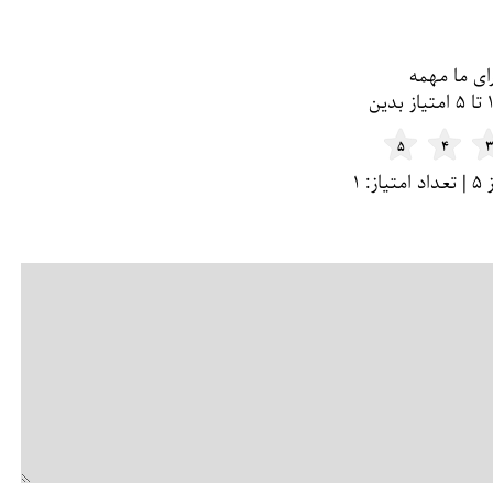
ای ما مهمه
۵
۴
۳