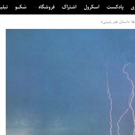
ی
پادکست
اسکرول
اشتراک
فروشگاه
سَکــــو
تبلی
ا: داستان هنر زمینی»