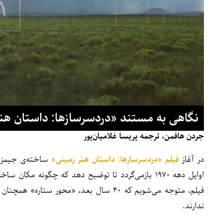
نگاهی به مستند «دردسرسازها: داستان هن
جردن هافمن، ترجمه پریسا غلامیان‌پور
در آغاز
فیلم «دردسرسازها: داستان هنر زمینی»
ساخته‌ی جیمز کر
اوایل دهه ۱۹۷۰ بازمی‌گردد تا توضیح دهد که چگونه مکان ساخت اثر زمینی خود، «محور ستاره
فیلم، متوجه می‌شویم که ۴۰ سال بعد، «محو
ندارند.