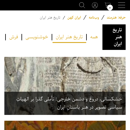
۰
/
/
حرفه: هنرمند
وب‌نامه
ایران کهن
/
تاریخ هنر ایران
تاریخ
هنر
همه
تاریخ هنر ایران
خوشنویسی
فرش
م
ایران
خشکسالی، دروغ و دشمن خارجی: تأملی گذرا بر الهیاتِ
سیاسی تصویر در هنر باستانِ ایران