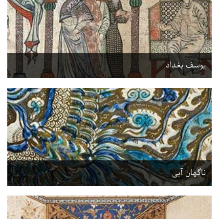
یوسف بغداد
ناگهان آبی