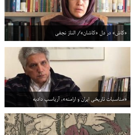
«کاش» در دل «کاشان»/ الناز نجفی
«مناسبات تاریخی ایران و ارامنه»، آریاسپ دادبه