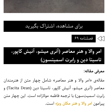
برای مشاهده، اشتراک بگیرید
فصلنامه ۶۹
امر والا و هنر معاصر (آنری میشو، آنیش کاپور،
تاسیتا دین و رابرت اسمیتسون)
معرفی مقاله:
مقاله‌ی «امر والا و هنر معاصر» شامل چهار متن از هنرمندان
معاصر (آنری میشو، آنیش کاپور، تاسیتا دین (Tacita Dean) و
رابرت اسمیت‌سون) با ترجمه فاطمه مولازاده است. این چهار متن
پیرامون
امر والا و هنر مکان ویژه
است.