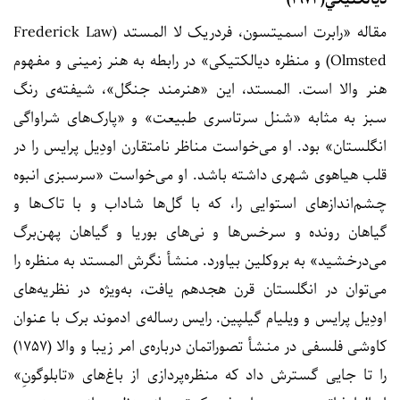
مقاله «رابرت اسمیتسون، فردریک لا المستد (Frederick Law
Olmsted) و منظره دیالکتیکی» در رابطه به هنر زمینی و مفهوم
هنر والا است. المستد، این «هنرمند جنگل»، شیفته‌ی رنگ
سبز به مثابه «شنل سرتاسری طبیعت» و «پارک‌های شراواگی
انگلستان» بود. او می‌خواست مناظر نامتقارن اودِیل پرایس را در
قلب هیاهوی شهری داشته باشد. او می‌خواست «سرسبزی انبوه
چشم‌اندازهای استوایی را، که با گل‌ها شاداب و با تاک‌ها و
گیاهان رونده و سرخس‌ها و نی‌های بوریا و گیاهان پهن‌برگ
می‌درخشید» به بروکلین بیاورد. منشأ نگرش المستد به منظره را
می‌توان در انگلستان قرن هجدهم یافت، به‌ویژه در نظریه‌های
اودِیل پرایس و ویلیام گیلپین. رایس رساله‌ی ادموند برک با عنوان
کاوشی فلسفی در منشأ تصوراتمان درباره‌ی امر زیبا و والا (۱۷۵۷)
را تا جایی گسترش داد که منظره‌پردازی از باغ‌های «تابلوگونِ»