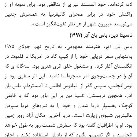
لانه کرده‌اند. خود المستد نیز پر از تناقض بود. برای نمونه او از
واکنش خود در برابر صحرای کالیفرنیا به همسرش چنین
می‌نویسد «بیرون شهر از هر نظر نفرت‌انگیز است».
تاسيتا دين، باس يان آدِر (۱۹۹۷)
باس یان آدِر، هنرمند مفهومی، به تاریخ نهم جولای ۱۹۷۵
به‌تنهایی سفر دریایی خود را از کِیپ کاد در امریکا تا فلِموث در
انگلستان آغاز کرد. او مشغول خلق اثری هنری بود. سه‌گانه‌ای که
آن را در جست‌وجوی امر معجزه‌آسا نامید. این اثر سفری بود از
لوس‌آنجلس، سپس گذر از اقیانوس اطلس تا آمستردام. باس یان
آدر، همچون تریستان
بر این باور بود که با قایقی
. تاسیتا دین
کوچک رهسپارِ دریا شدن و خود را به نیروهای دریا سپردن
عالیترین شیوه‌ی زیارت است. دریا آخرین مکان آزاد روی زمین
بود. او به اطرافیان گفته بود که سفرش شصت روز به طول خواهد
انجامید و اگر تصمیم بگیرد که از بادبان استفاده نکند و اجازه