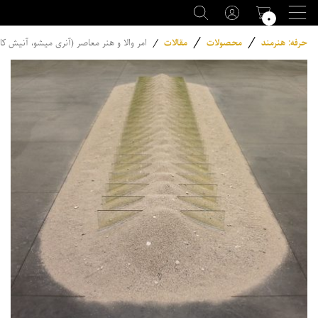
۰
/
/
حرفه: هنرمند
محصولات
مقالات
/
امر والا و هنر معاصر (آنری میشو، آنیش کا