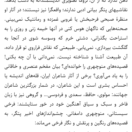
ذهن ندارد که از آن، لزوماً تصویری اندیشمندانه به دست بدهد.
نقاشیهای پتگر بیانی ادبی ندارند؛ واقعگرا نیز نیستند؛ در آثار او
منظرۀ صبحی فرحبخش یا غروبی غمزده و رمانتیک نمی‌بینی.
صحنه‌هایی که ناگهان هوس کنی در آنها خیمه‌ زنی و روزی را به
استراحت بگذرانی، دشتی خرم که وسوسه شوی در آنجا به
گلگشت بپردازی، نمی‌یابی. طبیعتی که نقاش فراروی تو قرار داده،
آن طبیعت آشنا و شناخته نیست. نمی‌دانی با آن چه بکنی!
قصیده‌های منوچهری را خوانده‌ای؟ بیان مفخم عنصری و خاقانی
را به یاد می‌آوری؟ برخی از آثار شاعران ایران، قله‌های اندیشه یا
احساس بشری است و این شاعران، در شمار بزرگترین شاعران
جهانند: مولوی، حافظ، سعدی و فردوسی… و گروهی نیز با زبان
فاخر و سبک و سیاق آهنگین خود در خور ستایشند: فرخی
سیستانی، منوچهری دامغانی. چشم‌اندازهای اخیر پتگر، به
قصیده‌های رنگین و پرنقش و نگار فرخی می‌ماند: