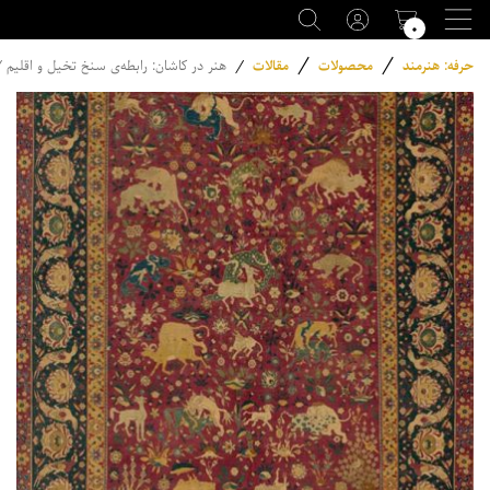
۰
/
/
حرفه: هنرمند
محصولات
مقالات
/
هنر در کاشان: رابطه‌ی سنخ تخیل و اقلیم 