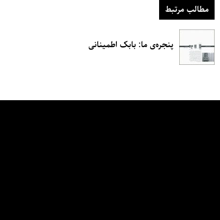
مطالب مرتبط
پنجره‌ی ما: بابک اطمینانی