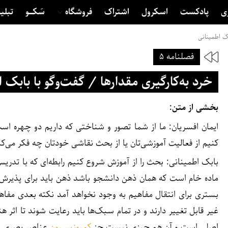
ی
پادکست
اسکرول
اشتراک
فروشگاه
سَکــــو
تبلی
بک اطمینانی
فصلنامه ۵
خرد به‌کارگیری مقدارها / گفت‌وگو با بابک 
بخشی از متن:
ایمان افسریان: ما از شما تصور و شناختی که داریم دو چهره ا
کنیم از فعالیت آموزشی‌تان یا از بحث نقاشی خودتان چه فکر می‌کن
بابک اطمینانی: بحث را از آموزش شروع کنیم رابطه‌ای که با تدر
ماده خام است که همان ذهن دانشجو باشد ذهن باید برای پذیرش مفا
بستری برای انتقال مفاهیم به وجود نخواهد آمد نکته بعدی مفاهیم
غیر قابل تغییر دارند و در تمام سبک‌ها باید رعایت شوند تا اثر 
اصلی است و آن هم چیزی نیست جز
کمپوزیسیون
عناصر بصری.