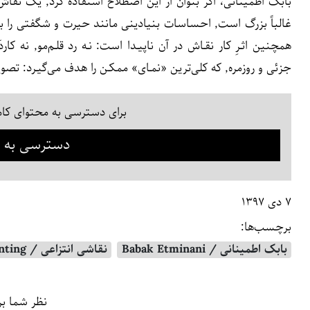
جزئی و روزمره٬ که کلی‌ترین «نمـای» ممکـن را هدف می‌گیـرد: تصویر کیهـان.
برای دسترسی به محتوای کام
دسترسی به م
۷ دی ۱۳۹۷
برچسب‌ها:
بابک اطمینانی / Babak Etminani
نقاشی انتزاعی / Abstract Painting
نظر شما بر