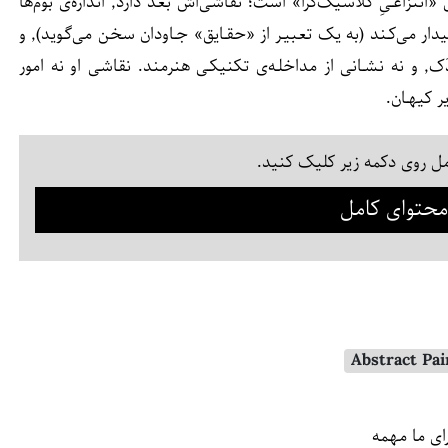
بابک اطمینانی، اگر بتوان از این اصطلاح استفاده کرد٬ یک نقاش «انتزاعـیِ کلاسیک‌گرا» است؛ نقاشی‌اش بُعد دارد٬ اندازه‌ی بوم‌ها
غالباً بزرگ است٬ احساسات بنیادینی مانند حیرت و شگفتی را بیدار می‌کـند (به یک تعبیـر از «حقـایق» جـاودان سخن می‌گـوید)٬ و
همچنین اثـرِ کار نقـاش در آن ناپیـدا است: نـه رد قلـم‌مو٬ نه کاردَک٬ و نه نشـانی از مداخلـه‌ی تکنیکـی هنرمند. نقاشی او نه امور
ل روی دکمه زیر کلیک کنید.
حتوای کامل
ای ما مهمه