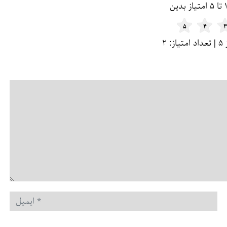
۵
۴
۳
ایمیل
*