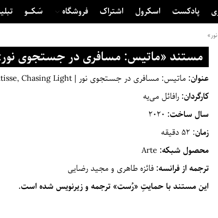
ی
پادکست
اسکرول
اشتراک
فروشگاه
سَکــــو
تبلی
ور»
مستند «ماتیس: مسافری در جستجوی نور»
عنوان:
ماتیس: مسافری در جستجوی نور | The Voyages of Matisse, Chasing Light
کارگردان:
رافائل می‌یه
سال ساخت:
۲۰۲۰
زمان
: ۵۲ دقیقه
محصول شبکه:
Arte
ترجمه از فرانسه:
فائزه طاهری و مجید رضایی
این مستند با حمایتِ «رُست» ترجمه و زیرنویس شده است.