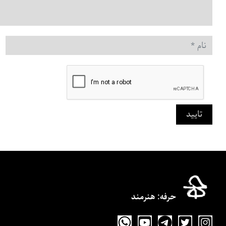
نام
*
تایید
حرفه‌: هنرمند