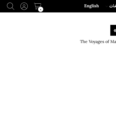
غات
English
۰