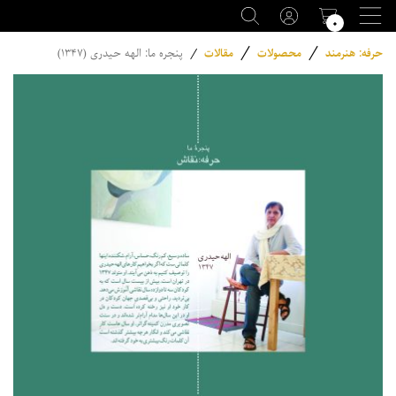
۰
/
/
حرفه: هنرمند
محصولات
مقالات
/
پنجره ما: الهه حیدری (۱۳۴۷)