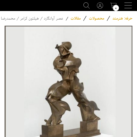
۰
/
/
حرفه: هنرمند
محصولات
مقالات
/
عصر آوانگارد / هیلتون کرامر / محمدرضا 