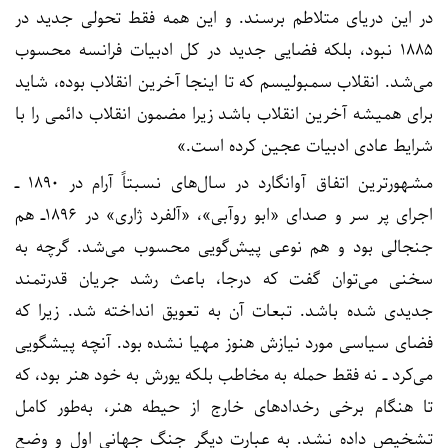
در این دریای متلاطم برسند. و این همه فقط تحولی جدید در
۱۸۸۵ نبود، بلکه فضایی جدید در کل ادبیات فرانسه محسوب
می‌شد. انقلاب سمبولیسم که تا اینجا آخرین انقلاب بوده، شاید
برای همیشه آخرین انقلاب باشد زیرا مضمون انقلاب دائمی را با
شرایط عادی ادبیات عجین کرده است.»
مشهورترین اتفاق آوانگارد در سال‌های نسبتاً آرام در ۱۸۹۰ ــ
اجرای پر سر و صدای «ابو روآبی»، «آلفرد ژاری» در ۱۸۹۶ــ هم
جنجالی بود و هم نوعی پیش‌گویی محسوب می‌شد. گرچه به
سخنی می‌توان گفت که درجا، باعث رشد جریان قدرتمند
جدیدی شده باشد. تبعات آن به تعویق انداخته شد. زیرا که
فضای سیاسی مورد نیازش هنوز مهیا نشده بود. آنچه پیشگویی
می‌کرد ــ نه فقط حمله به مخاطب بلکه یورش به خود هنر بود، که
تا هنگام برخی رخدادهای خارج از حیطه هنر، به‌طور کامل
تشخیص داده نشد. به عبارت دیگر جنگ جهانی اول و وضع