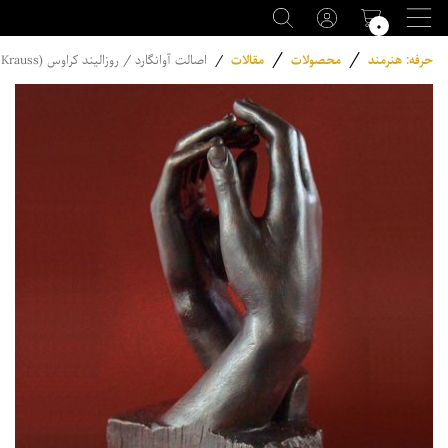
۰
/
/
حرفه: هنرمند
محصولات
مقالات
/
اصالت آوانگارد / روزالیند کراوس (Rosalind E. Krauss) / مجید اخگر