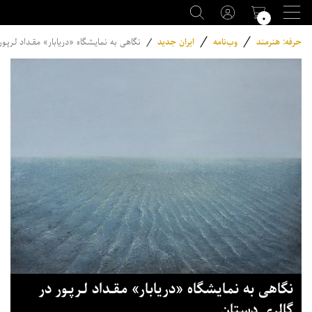
۰
/
/
حرفه: هنرمند
وب‌نامه
ایران جدید
/
نگاهی به نمایشگاه «دریابار» مقـداد لـرپـو
نگاهی به نمایشگاه «دریابار» مقـداد لـرپـور در
گالری دستان