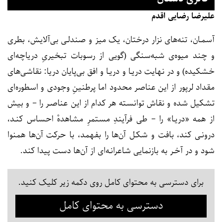
علیرضا رضایی اقدم
آسمـان، تنه‌های نزار درختان، یک میز و صندلـی بی‌آلایش، بطری
و چند میوه‌ی شبه‌سنگی (گویی از رسوبات تبخیریِ دریاچه‌ای
خشکیده) و در نهایت دریـا و دریـا و افق بی‌پایان دریا: نقاشی‌های
مقداد لرپور از این عناصر محدود اما پرطنینِ وجودی و اسطوره‌ای
تشکیل شده و نقاش توانسته هر کدام از این عناصـر را – و بیش
از همه «دریـا» را – طی فرآیندِ مستمرِ مشاهدهْ احساس کنـد،
درونـی‌ کند، بافت و شکـل آن‌ها را بفهمد، با حرکت آن‌ها همنوا
شود و در آخـر به بازنمایی شاعرانـه‌ای از آن‌ها دست پیدا کند.
برای دسترسی به محتوای کامل روی دکمه زیر کلیک کنید.
دسترسی به محتوای کامل