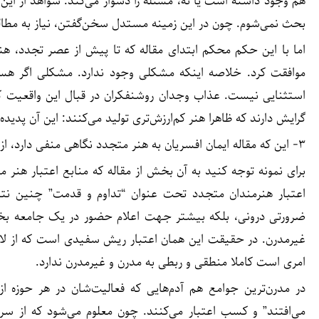
هم وجود داشته است یا نه، مسئله را دشوار می‌کند. شواهد از این 
بحث نمی‌شوم. چون در این زمینه مستدل سخن‌گفتن، نیاز به مطال
اما با این حکم محکم ابتدای مقاله که تا پیش از عصر تجدد، هنر
موافقت کرد. خلاصه اینکه مشکلی وجود ندارد. مشکلی اگر ه
استثنایی نیست. عذاب وجدان روشنفکران در قبال این واقعیت که تو
گرایش دارند که ظاهرا هنر کم‌ارزش‌تری تولید می‌کنند: این آن پدیده‌
۳- این که مقاله ایمان افسریان به هنر متجدد نگاهی منفی دارد، از لحن مقاله کاملا آشکار است.
برای نمونه توجه کنید به آن بخش از مقاله که منابع اعتبار هنر م
اعتبار هنرمندان متجدد تحت عنوان “تداوم و قدمت” چنین نتیج
ضرورتی درونی، بلکه بیشتر جهت اعلام حضور در یک جامعه بخص
غیرمدرن. در حقیقت این همان اعتبار ریش سفیدی است که از لایه
امری است کاملا منطقی و ربطی به مدرن و غیرمدرن ندارد.
در مدرن‌ترین جوامع هم آدم‌هایی که فعالیت‌شان در هر حوزه ا
می‌افتند” و کسب اعتبار می‌کنند. چون معلوم می‌شود که از سر ت